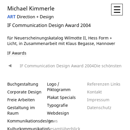
☰
Michael Kimmerle
ART
Direction + Design
IF Communication Design Award 2004
für Neuerscheinungskatalog Wilmotte II, Hess Form +
Licht, in Zusammenarbeit mit Klaus Begasse, Hannover
IF Awards
IF Communication Design Award 2004
Die schönsten de
Beitragsnavigation
Buchgestaltung
Logo /
Referenzen
Links
Piktogramm
Corporate Design
Kontakt
Plakat
Specials
Freie Arbeiten
Impressum
Typografie
Gestaltung im
Datenschutz­
Raum
Webdesign
Kommunikationsdesign
News
Kulturkommunikation
Gesamtüberblick