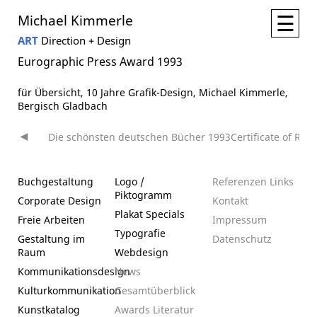
☰
Michael Kimmerle
ART
Direction + Design
Eurographic Press Award 1993
für Übersicht, 10 Jahre Grafik-Design, Michael Kimmerle,
Bergisch Gladbach
Die schönsten deutschen Bücher 1993
Certificate of Rec
Beitragsnavigation
Buchgestaltung
Logo /
Referenzen
Links
Piktogramm
Corporate Design
Kontakt
Plakat
Specials
Freie Arbeiten
Impressum
Typografie
Gestaltung im
Datenschutz­
Raum
Webdesign
Kommunikationsdesign
News
Kulturkommunikation
Gesamtüberblick
Kunstkatalog
Awards
Literatur