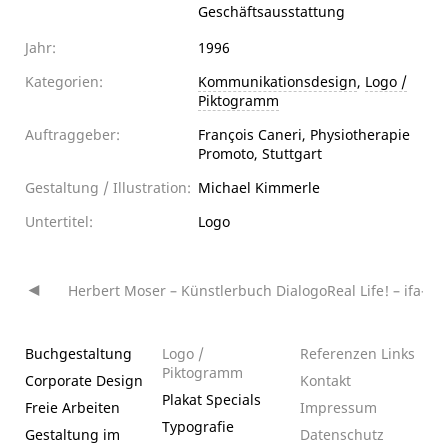
Geschäftsausstattung
Jahr:
1996
Kategorien:
Kommunikationsdesign
,
Logo /
Piktogramm
Auftraggeber:
François Caneri, Physiotherapie
Promoto, Stuttgart
Gestaltung / Illustration:
Michael Kimmerle
Untertitel:
Logo
Herbert Moser – Künstlerbuch Dialogo
Real Life! – ifa-V
Beitragsnavigation
Buchgestaltung
Logo /
Referenzen
Links
Piktogramm
Corporate Design
Kontakt
Plakat
Specials
Freie Arbeiten
Impressum
Typografie
Gestaltung im
Datenschutz­