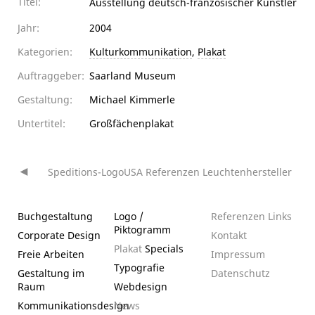
Titel:
Ausstellung deutsch-französischer Künstler
Jahr:
2004
Kategorien:
Kulturkommunikation
,
Plakat
Auftraggeber:
Saarland Museum
Gestaltung:
Michael Kimmerle
Untertitel:
Großfächenplakat
Speditions-Logo
USA Referenzen Leuchtenhersteller
Beitragsnavigation
Buchgestaltung
Logo /
Referenzen
Links
Piktogramm
Corporate Design
Kontakt
Plakat
Specials
Freie Arbeiten
Impressum
Typografie
Gestaltung im
Datenschutz­
Raum
Webdesign
Kommunikationsdesign
News